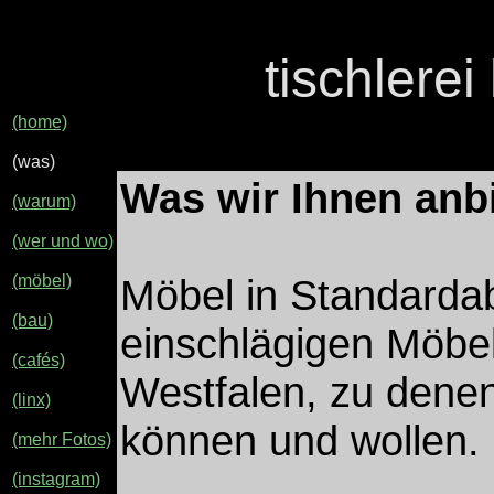
tischlere
(home)
(was)
Was wir Ihnen anb
(warum)
(wer und wo)
(möbel)
Möbel in Standarda
(bau)
einschlägigen Möbe
(cafés)
Westfalen, zu denen
(linx)
können und wollen.
(mehr Fotos)
(instagram)